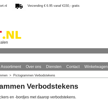
rt.nl
Verzending € 6.95 vanaf €150,- gratis
ialen
Assortiment
Over ons
Diensten
Contact
Winkelwagen
ammen
>
Pictogrammen Verbodstekens
rammen Verbodstekens
ckers en -bordjes met daarop verbodstekens.