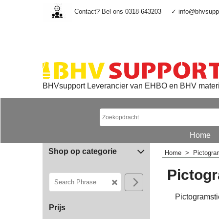
Contact? Bel ons 0318-643203
✓ info@bhvsuppo
BHVsupport Leverancier van EHBO en BHV mater
Home
Shop op categorie
Home
>
Pictogr
Pictog
Pictogramsti
Prijs