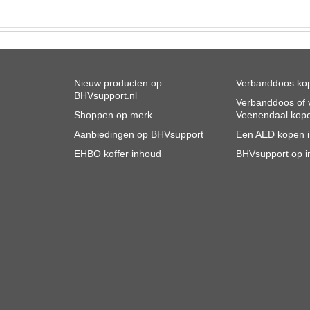
Nieuw producten op
Verbanddoos kop
BHVsupport.nl
Verbanddoos of v
Shoppen op merk
Veenendaal kop
Aanbiedingen op BHVsupport
Een AED kopen 
EHBO koffer inhoud
BHVsupport op i