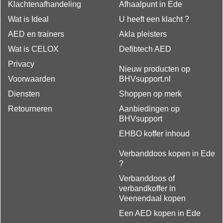
Klachtenafhandeling
Afhaalpunt in Ede
Wat is Ideal
U heeft een klacht ?
AED en trainers
Akla pleisters
Wat is CELOX
Defibtech AED
Privacy
Nieuw producten op
Voorwaarden
BHVsupport.nl
Diensten
Shoppen op merk
Retourneren
Aanbiedingen op
BHVsupport
EHBO koffer inhoud
Verbanddoos kopen in Ede
?
Verbanddoos of
verbandkoffer in
Veenendaal kopen
Een AED kopen in Ede