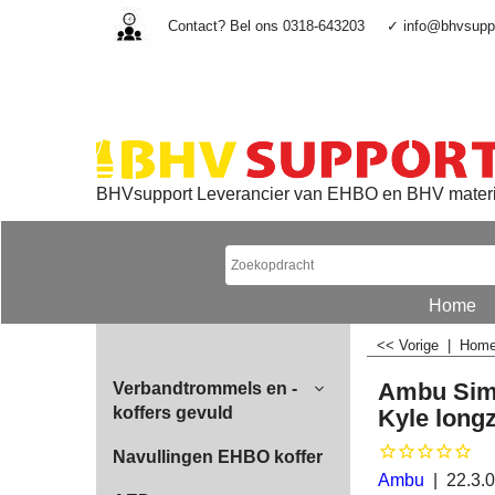
Contact? Bel ons 0318-643203
✓ info@bhvsuppo
BHVsupport Leverancier van EHBO en BHV mater
Home
<< Vorige
|
Hom
Ambu Sim
Verbandtrommels en -
koffers gevuld
Kyle long
Navullingen EHBO koffer
Ambu
22.3.