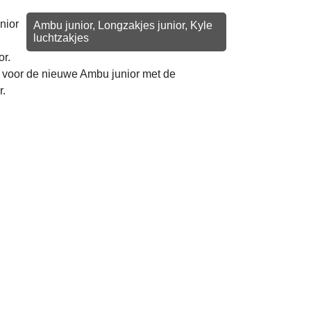
nior
Ambu junior, Longzakjes junior, Kyle
luchtzakjes
or.
r voor de nieuwe Ambu junior met de
r.