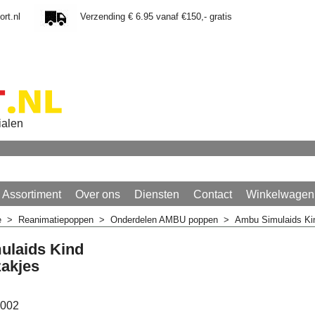
rt.nl
Verzending € 6.95 vanaf €150,- gratis
ialen
Assortiment
Over ons
Diensten
Contact
Winkelwagen
e
>
Reanimatiepoppen
>
Onderdelen AMBU poppen
>
Ambu Simulaids Kin
ulaids Kind
zakjes
0002