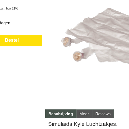
excl. btw 21%
 dagen
Bestel
Beschrijving
Meer
Reviews
Simulaids Kyle Luchtzakjes.