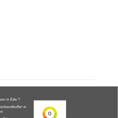
en in Ede ?
erbandkoffer in
en