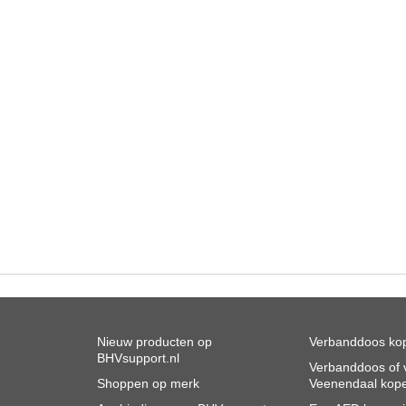
Nieuw producten op
Verbanddoos kop
BHVsupport.nl
Verbanddoos of v
Shoppen op merk
Veenendaal kop