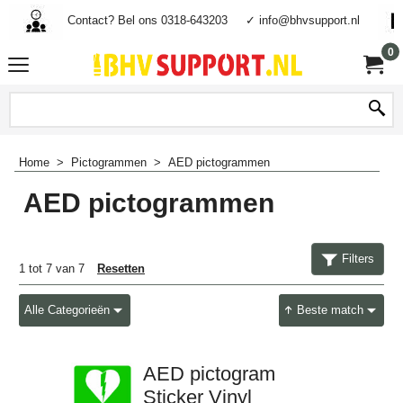
Contact? Bel ons 0318-643203
✓ info@bhvsupport.nl
0
Home
>
Pictogrammen
>
AED pictogrammen
AED pictogrammen
Filters
1
tot
7
van
7
Resetten
Alle Categorieën
Beste match
AED pictogram
Sticker Vinyl