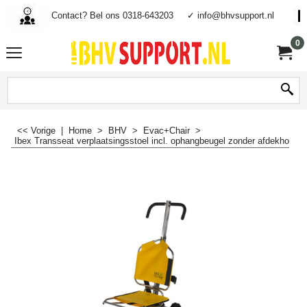
Contact? Bel ons 0318-643203
✓ info@bhvsupport.nl
0
<< Vorige
|
Home
>
BHV
>
Evac+Chair
>
Ibex Transseat verplaatsingsstoel incl. ophangbeugel zonder afdekhoes