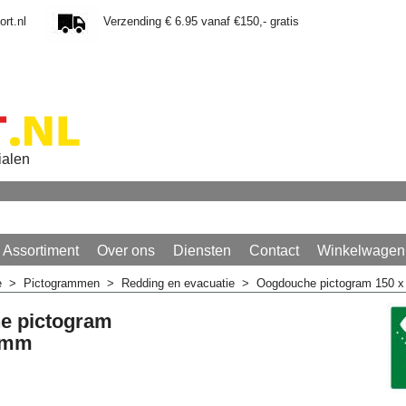
rt.nl
Verzending € 6.95 vanaf €150,- gratis
ialen
Assortiment
Over ons
Diensten
Contact
Winkelwagen
e
>
Pictogrammen
>
Redding en evacuatie
>
Oogdouche pictogram 150 
e pictogram
0 mm