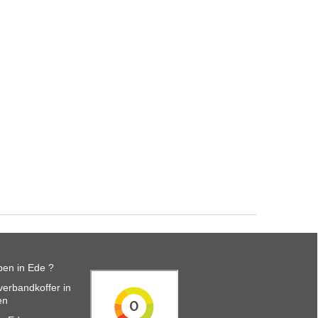
en in Ede ?
erbandkoffer in
en