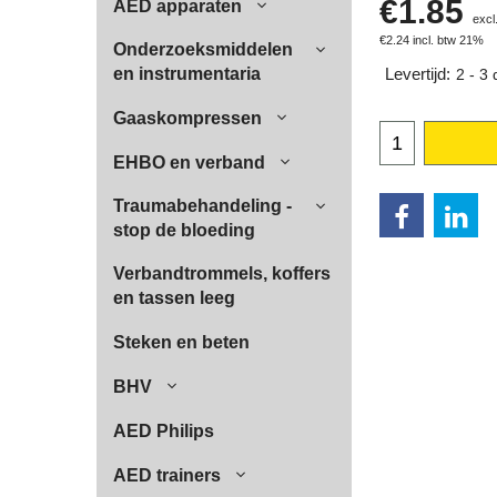
€
1.85
AED apparaten
excl
€
2.24
incl. btw 21%
Onderzoeksmiddelen
en instrumentaria
Levertijd:
2 - 3
Gaaskompressen
EHBO en verband
Traumabehandeling -
stop de bloeding
Verbandtrommels, koffers
en tassen leeg
Steken en beten
BHV
AED Philips
AED trainers