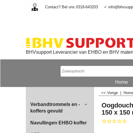
Contact? Bel ons 0318-643203
✓ info@bhvsuppo
BHVsupport Leverancier van EHBO en BHV mater
Home
<< Vorige
|
Hom
Oogdouch
Verbandtrommels en -
koffers gevuld
150 x 15
Navullingen EHBO koffer