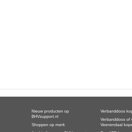
Nieuw producten op
Verbanddoos kop
BHVsupport.nl
Verbanddoos of v
Shoppen op merk
Veenendaal kop