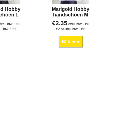
ld Hobby
Marigold Hobby
choen L
handschoen M
€
2.35
excl. btw 21%
excl. btw 21%
cl. btw 21%
€
2.84
incl. btw 21%
Klik hier