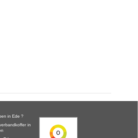
en in Ede ?
erbandkoffer in
en