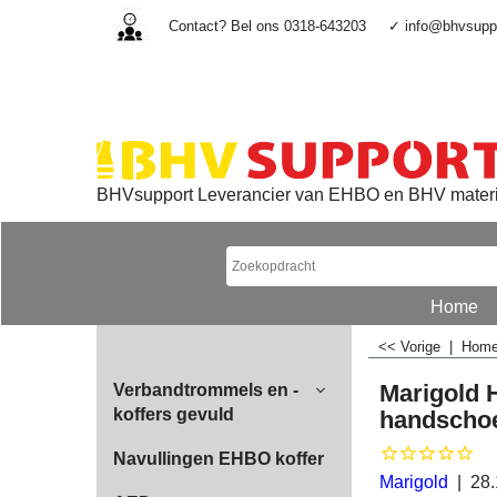
Contact? Bel ons 0318-643203
✓ info@bhvsuppo
BHVsupport Leverancier van EHBO en BHV mater
Home
<< Vorige
|
Hom
Marigold 
Verbandtrommels en -
koffers gevuld
handscho
Navullingen EHBO koffer
Marigold
28.