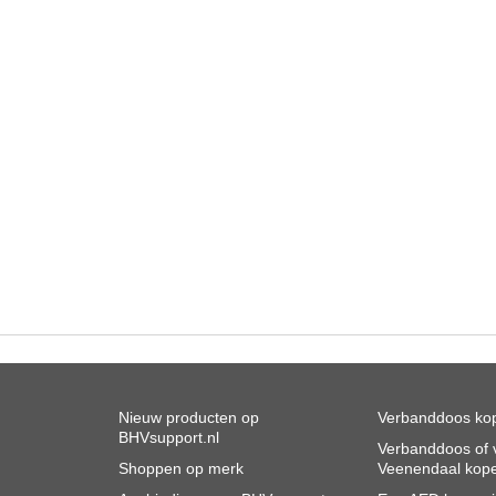
Nieuw producten op
Verbanddoos kop
BHVsupport.nl
Verbanddoos of v
Shoppen op merk
Veenendaal kop