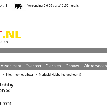
rt.nl
Verzending € 6.95 vanaf €150,- gratis
ialen
Assortiment
Over ons
Diensten
Contact
Winkelwagen
e
>
Niet meer leverbaar
>
Marigold Hobby handschoen S
Hobby
en S
1.0074