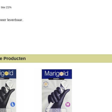
. btw 21%
meer leverbaar.
de Producten