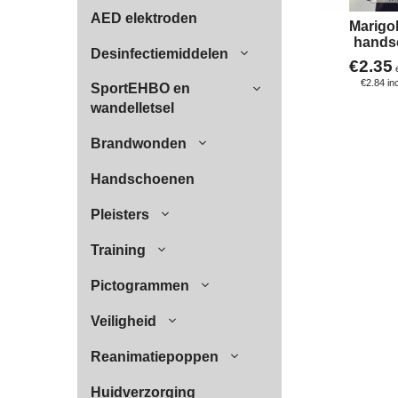
AED elektroden
Marigo
hands
Desinfectiemiddelen
€
2.35
€
2.84
in
SportEHBO en
wandelletsel
Brandwonden
Handschoenen
Pleisters
Training
Pictogrammen
Veiligheid
Reanimatiepoppen
Huidverzorging