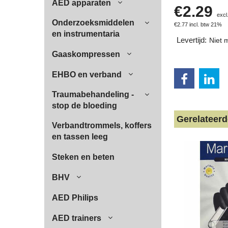
AED apparaten
€
2.29
excl
Onderzoeksmiddelen
€
2.77
incl. btw 21%
en instrumentaria
Levertijd:
Niet 
Gaaskompressen
EHBO en verband
Traumabehandeling -
stop de bloeding
Gerelateer
Verbandtrommels, koffers
en tassen leeg
Steken en beten
BHV
AED Philips
AED trainers