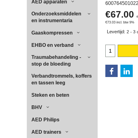
AED apparaten
60076450102
€
67.00
Onderzoeksmiddelen
en instrumentaria
€
73.03
incl. btw 9%
Levertijd:
2 - 3
Gaaskompressen
EHBO en verband
Traumabehandeling -
stop de bloeding
Verbandtrommels, koffers
en tassen leeg
Steken en beten
BHV
AED Philips
AED trainers