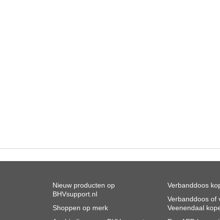
Nieuw producten op
Verbanddoos kop
BHVsupport.nl
Verbanddoos of v
Shoppen op merk
Veenendaal kop