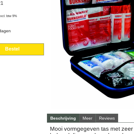
21
excl. btw 9%
 dagen
Bestel
Beschrijving
Meer
Reviews
Mooi vormgegeven tas met zeer u