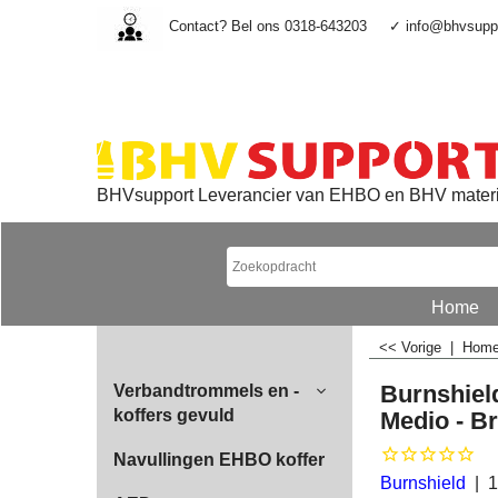
Contact? Bel ons 0318-643203
✓ info@bhvsuppo
BHVsupport Leverancier van EHBO en BHV mater
Home
<< Vorige
|
Hom
Burnshield
Verbandtrommels en -
koffers gevuld
Medio - B
Navullingen EHBO koffer
Burnshield
1