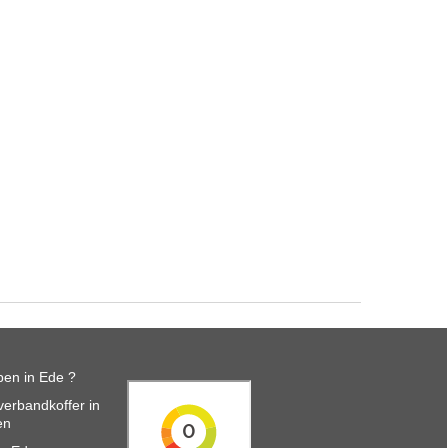
en in Ede ?
erbandkoffer in
en