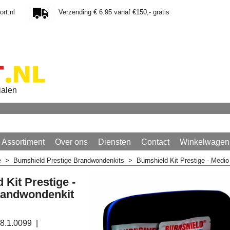
rt.nl
Verzending € 6.95 vanaf €150,- gratis
ialen
Assortiment
Over ons
Diensten
Contact
Winkelwagen
e
>
Burnshield Prestige Brandwondenkits
>
Burnshield Kit Prestige - Medi
 Kit Prestige -
randwondenkit
8.1.0099