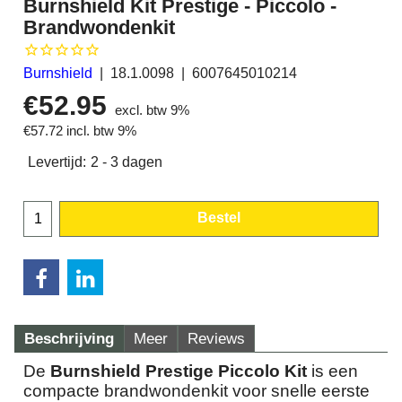
Burnshield Kit Prestige - Piccolo -
Brandwondenkit
Burnshield
18.1.0098
6007645010214
€
52.95
excl. btw 9%
€
57.72
incl. btw 9%
Levertijd:
2 - 3 dagen
Bestel
Beschrijving
Meer
Reviews
De
Burnshield Prestige Piccolo Kit
is een
compacte brandwondenkit voor snelle eerste