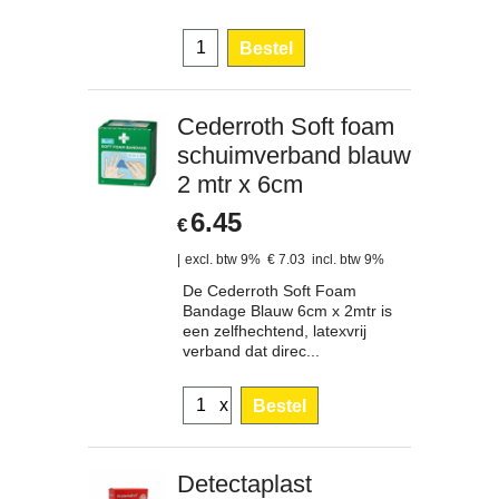
Bestel
Cederroth Soft foam
schuimverband blauw
2 mtr x 6cm
6.45
€
excl. btw 9%
€
7.03
incl. btw 9%
De Cederroth Soft Foam
Bandage Blauw 6cm x 2mtr is
een zelfhechtend, latexvrij
verband dat direc...
x
Bestel
Detectaplast