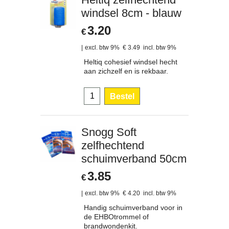
windsel 8cm - blauw
3.20
€
excl. btw 9%
€
3.49
incl. btw 9%
Heltiq cohesief windsel hecht
aan zichzelf en is rekbaar.
Bestel
Snogg Soft
zelfhechtend
schuimverband 50cm
3.85
€
excl. btw 9%
€
4.20
incl. btw 9%
Handig schuimverband voor in
de EHBOtrommel of
brandwondenkit.