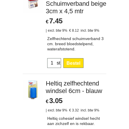
Schuimverband beige
3cm x 4,5 mtr
7.45
€
excl. btw 9%
€
8.12
incl. btw 9%
Zelfhechtend schuimverband 3
cm. breed bloedstelpend,
waterafstotend.
st
Bestel
Heltiq zelfhechtend
windsel 6cm - blauw
3.05
€
excl. btw 9%
€
3.32
incl. btw 9%
Heltiq cohesief windsel hecht
aan zichzelf en is rekbaar.