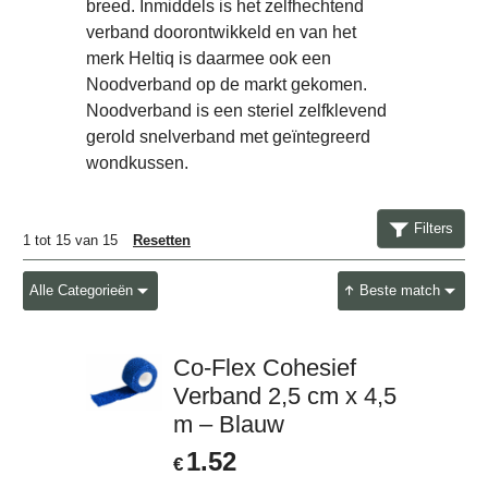
breed. Inmiddels is het zelfhechtend
verband doorontwikkeld en van het
merk Heltiq is daarmee ook een
Noodverband op de markt gekomen.
Noodverband is een steriel zelfklevend
gerold snelverband met geïntegreerd
wondkussen.
Filters
1
tot
15
van
15
Resetten
Alle Categorieën
Beste match
Co-Flex Cohesief
Verband 2,5 cm x 4,5
m – Blauw
1.52
€