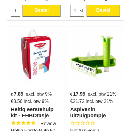
Bestel
Bestel
st
7.85
17.95
excl. btw 9%
excl. btw 21%
€
€
€
8.56
incl. btw 9%
€
21.72
incl. btw 21%
Heltiq eerstehulp
Aspivenin
kit - EHBOtasje
uitzuigpompje
1
Review
Heltiq Eerste Hulp kit
Het Aspivenin