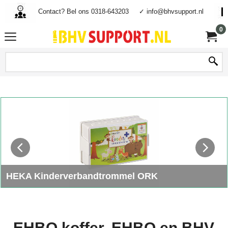
Contact? Bel ons 0318-643203
✓ info@bhvsupport.nl
0
HEKA Kinderverbandtrommel ORK
Met deze kinder vebandtrommel heeft u een mooie verbanddoos
in huis gevuld met EHBO spullen speciaal voor letsels bij
kinderen.
EHBO koffer, EHBO en BHV