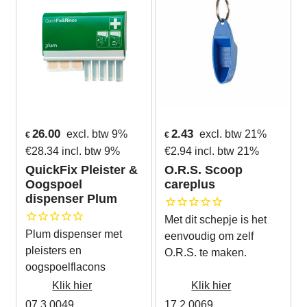
26.00
2.43
excl. btw 9%
excl. btw 21%
€
€
€
28.34
incl. btw 9%
€
2.94
incl. btw 21%
QuickFix Pleister &
O.R.S. Scoop
Oogspoel
careplus
dispenser Plum
Met dit schepje is het
Plum dispenser met
eenvoudig om zelf
pleisters en
O.R.S. te maken.
oogspoelflacons
Klik hier
Klik hier
07.3.0049
17.2.0069