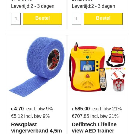
Levertijd:
2 - 3 dagen
Levertijd:
2 - 3 dagen
Bestel
Bestel
4.70
585.00
excl. btw 9%
excl. btw 21%
€
€
€
5.12
incl. btw 9%
€
707.85
incl. btw 21%
Resqplast
Defibtech Lifeline
vingerverband 4,5m
view AED trainer